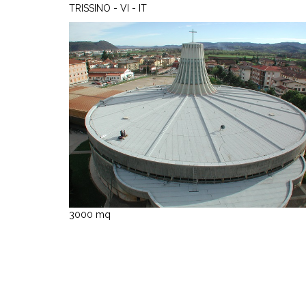
TRISSINO - VI - IT
3000 mq
Matco S.r.l.
via Quadrelli, 69