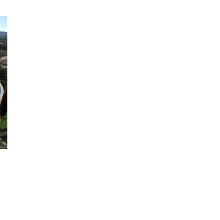
P.I.: 0379
Cap. Soc. 4