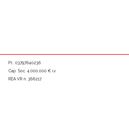
P.I.: 03797640236
Cap. Soc. 4.000.000 € i.v.
REA VR n. 366217