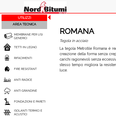
UTILIZZI
AREA TECNICA
ROMANA
MEMBRANE PER USI
GENERICI
Tegola in acciaio
TETTI IN LEGNO
La tegola Metrotile Romana è real
creazione della forma senza crep
RIFACIMENTI
carichi ragionevoli senza eccessive
stesso tempo migliora la resistenz
FIRE RESISTANT
luce.
ANTI RADICE
ANTI GRANDINE
FONDAZIONI E PARETI
ISOLANTI TERMICI E
ACUSTICI