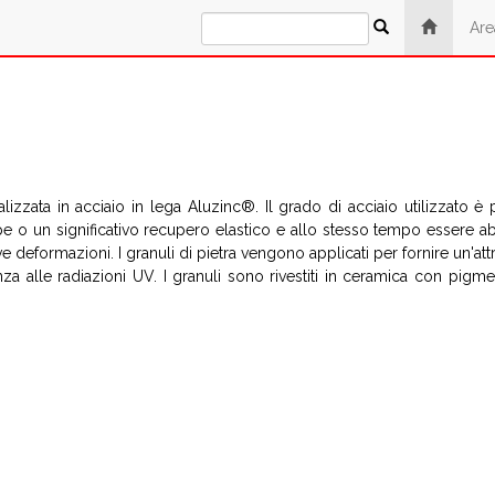
Are
izzata in acciaio in lega Aluzinc®. Il grado di acciaio utilizzato è 
e o un significativo recupero elastico e allo stesso tempo essere ab
 deformazioni. I granuli di pietra vengono applicati per fornire un'attr
a alle radiazioni UV. I granuli sono rivestiti in ceramica con pigment